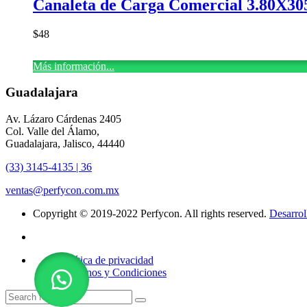
Canaleta de Carga Comercial 3.80X30
$
48
Más información...
Guadalajara
Av. Lázaro Cárdenas 2405
Col. Valle del Álamo,
Guadalajara, Jalisco, 44440
(33) 3145-4135 | 36
ventas@perfycon.com.mx
Copyright © 2019-2022 Perfycon. All rights reserved.
Desarro
Política de privacidad
Términos y Condiciones