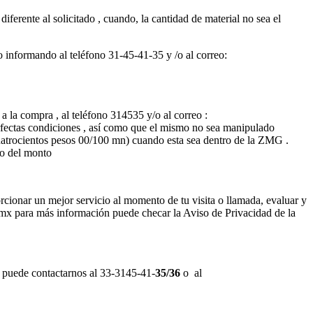
ferente al solicitado , cuando, la cantidad de material no sea el
o informando al teléfono 31-45-41-35 y /o al correo:
a la compra , al teléfono 314535 y/o al correo :
rfectas condiciones , así como que el mismo no sea manipulado
uatrocientos pesos 00/100 mn) cuando esta sea dentro de la ZMG .
so del monto
orcionar un mejor servicio al momento de tu visita o llamada, evaluar y
mx para más información puede checar la Aviso de Privacidad de la
, puede contactarnos al 33-3145-41-
35/36
o al