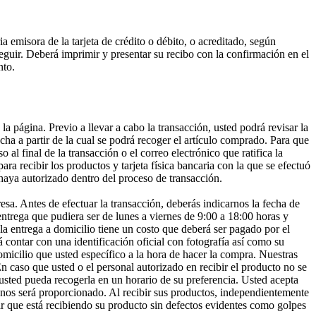
a emisora de la tarjeta de crédito o débito, o acreditado, según
eguir. Deberá imprimir y presentar su recibo con la confirmación en el
nto.
gina. Previo a llevar a cabo la transacción, usted podrá revisar la
echa a partir de la cual se podrá recoger el artículo comprado. Para que
l final de la transacción o el correo electrónico que ratifica la
ara recibir los productos y tarjeta física bancaria con la que se efectuó
haya autorizado dentro del proceso de transacción.
sa. Antes de efectuar la transacción, deberás indicarnos la fecha de
entrega que pudiera ser de lunes a viernes de 9:00 a 18:00 horas y
a entrega a domicilio tiene un costo que deberá ser pagado por el
á contar con una identificación oficial con fotografía así como su
micilio que usted específico a la hora de hacer la compra. Nuestras
En caso que usted o el personal autorizado en recibir el producto no se
ed pueda recogerla en un horario de su preferencia. Usted acepta
e nos será proporcionado. Al recibir sus productos, independientemente
zar que está recibiendo su producto sin defectos evidentes como golpes