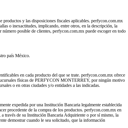
e productos y las disposiciones fiscales aplicables. perfycon.com.mx
las o inexactitudes, implicando, entre otros, en la descripción, la
ayor número posible de clientes, perfycon.com.mx puede escoger en todo
stro país México.
entificables en cada producto del que se trate. perfycon.com.mx ofrece
 en las sucursales físicas de PERFYCON MONTERREY, por ningún motivo
rsales o en otras ciudades y/o entidades a las indicadas.
damente expedida por una Institución Bancaria legalmente establecida
hacer procedente de la compra de los productos. perfycon.com.mx en
 través de su Institución Bancaria Adquiriente o por sí mismo, la
ente demostrar cuando le sea solicitado, que la información