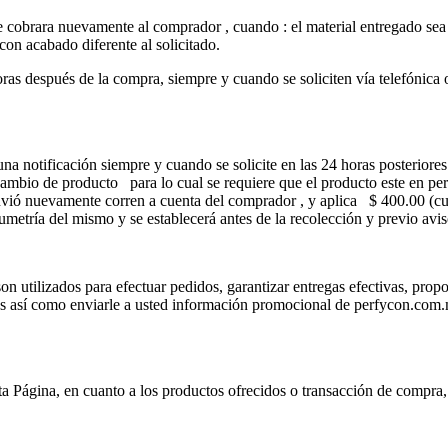
e cobrara nuevamente al comprador , cuando : el material entregado sea di
on acabado diferente al solicitado.
as después de la compra, siempre y cuando se soliciten vía telefónica 
na notificación siempre y cuando se solicite en las 24 horas posteriores 
cambio de producto para lo cual se requiere que el producto este en pe
 envió nuevamente corren a cuenta del comprador , y aplica $ 400.00 (c
metría del mismo y se establecerá antes de la recolección y previo avi
on utilizados para efectuar pedidos, garantizar entregas efectivas, prop
s así como enviarle a usted información promocional de perfycon.com.
sta Página, en cuanto a los productos ofrecidos o transacción de compra