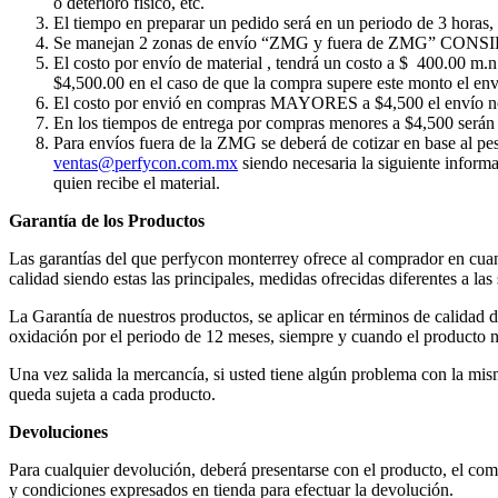
o deterioro físico, etc.
El tiempo en preparar un pedido será en un periodo de 3 horas, 
Se manejan 2 zonas de envío “ZMG y fuera de ZMG” CONSIDERA
El costo por envío de material , tendrá un costo a $ 400.00 m.
$4,500.00 en el caso de que la compra supere este monto el env
El costo por envió en compras MAYORES a $4,500 el envío no 
En los tiempos de entrega por compras menores a $4,500 serán
Para envíos fuera de la ZMG se deberá de cotizar en base al pes
ventas@perfycon.com.mx
siendo necesaria la siguiente informa
quien recibe el material.
Garantía de los Productos
Las garantías del que perfycon monterrey ofrece al comprador en cuant
calidad siendo estas las principales, medidas ofrecidas diferentes a las 
La Garantía de nuestros productos, se aplicar en términos de calidad d
oxidación por el periodo de 12 meses, siempre y cuando el producto n
Una vez salida la mercancía, si usted tiene algún problema con la mis
queda sujeta a cada producto.
Devoluciones
Para cualquier devolución, deberá presentarse con el producto, el
y condiciones expresados en tienda para efectuar la devolución.