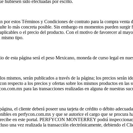
ue hubiesen sido efectuadas por escrito.
án por estos Términos y Condiciones de contrato para la compra venta d
sulte lo más concreta posible. Sin embargo en momentos pueden surgir fal
tas aplicables o el precio del producto. Con el motivo de favorecer al m
 mismo tipo.
edio de esta página será el peso Mexicano, moneda de curso legal en nue
os mismos, serán publicados a través de la página; los precios serán id
ríen con respecto a los precios y ofertas sobre los mismos productos
ycon.com.mx para las transacciones realizadas en alguna de nuestras sucu
 página, el cliente deberá poseer una tarjeta de crédito o débito adecua
onibles en perfycon.com.mx y que se autorice el cargo que se procura 
s que recibe en este portal. PERFYCON MONTERREY podrá inspeccionar, a
cluso una vez realizada la transacción electrónicamente, debiendo el Cli