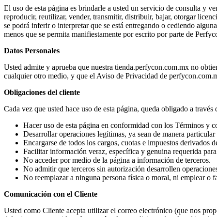
El uso de esta página es brindarle a usted un servicio de consulta y v
reproducir, reutilizar, vender, transmitir, distribuir, bajar, otorgar l
se podrá inferir o interpretar que se está entregando o cediendo algun
menos que se permita manifiestamente por escrito por parte de Perfy
Datos Personales
Usted admite y aprueba que nuestra tienda.perfycon.com.mx no obtiene 
cualquier otro medio, y que el Aviso de Privacidad de perfycon.com.mx
Obligaciones del cliente
Cada vez que usted hace uso de esta página, queda obligado a través 
Hacer uso de esta página en conformidad con los Términos y con
Desarrollar operaciones legítimas, ya sean de manera particular
Encargarse de todos los cargos, cuotas e impuestos derivados de
Facilitar información veraz, específica y genuina requerida par
No acceder por medio de la página a información de terceros.
No admitir que terceros sin autorización desarrollen operaciones
No reemplazar a ninguna persona física o moral, ni emplear o fac
Comunicación con el Cliente
Usted como Cliente acepta utilizar el correo electrónico (que nos pr