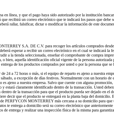
 en línea, y que el pago haya sido autorizado por la institución bancari
que recibirá un correo electrónico que te indicará los pasos que debe s
rá rallar, falsificar, dictar o modificar la información de este docume
NTERREY S.A. DE C.V. para recoger los artículos comprados desde la pá
eberá esperar a recibir un correo electrónico en el cual se indicará la f
dir a la tienda seleccionada, enseñar el comprobante de compra impreso a
 o bien, aquella identificación oficial vigente de la persona autorizada p
 entrega de los productos comprados por usted o por la persona que se 
de 24 a 72 horas o más, si el equipo de reparto es ajeno a nuestra empre
 a sábado, a excepción de días festivos. Normalmente con un horario de 
to es ajeno a nuestra empresa. Salvo que cuente con alguna promoción, l
o y estará claramente identificado dentro de la transacción. Usted deber
dentro de la transacción para que el producto pueda ser dejado en el do
ere decir que el producto se entregará en la planta baja del domicilio. 
ursal de PERFYCON MONTERREY más cercana a su domicilio para que ust
atos te entrega a domicilio será su correo electrónico que anteriorment
ios de entrega y realizar una inspección física de la misma para garanti