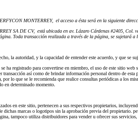
 PERFYCON MONTERREY, el acceso a ésta será en la siguiente direcci
Y SA DE CV, está ubicada en av. Lázaro Cárdenas #2405, Col. valle
página. Toda transacción realizada a través de la página, se sujetará a
recho, la autoridad, y la capacidad de entender este acuerdo, y que se s
se ha registrado para convertirse en miembro, el uso de este sitio web s
er transacción así como de brindar información personal dentro de esta
ue se le recomienda que realice consultas periódicas a los mismos 
lo en determinado momento.
zados en este sitio, pertenecen a sus respectivos propietarios, incluye
e dichas marcas o logotipos sin la aprobación previa del propietario. p
ágina, tampoco utiliza distribuidores para vender u ofrecer sus servicios